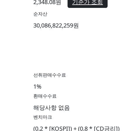
2,348.08원
기준가 조회
순자산
30,086,822,259원
선취판매수수료
1%
환매수수료
해당사항 없음
벤치마크
(0.2 * [KOSPI]) + (0.8 * [CD금리])