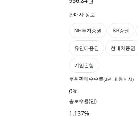
956.84원
판매사 정보
NH투자증권
KB증권
유안타증권
현대차증권
기업은행
후취판매수수료
(3년 내 환매 시)
0%
총보수율(연)
1.137%