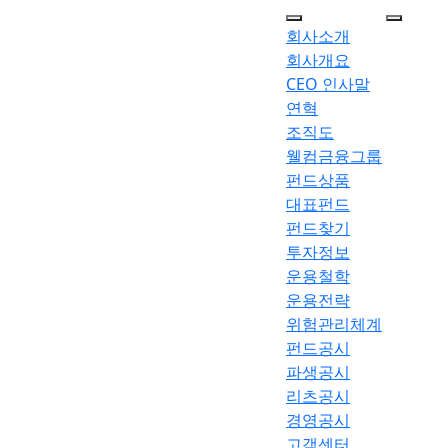
메뉴 건너뛰기
회사소개
회사개요
CEO 인사말
연혁
조직도
웰컴금융그룹
펀드상품
대표펀드
펀드찾기
투자정보
운용철학
운용전략
위험관리체계
펀드공시
파생공시
리츠공시
경영공시
고객센터