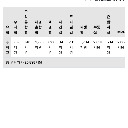
주
식
투
혼
주
혼
채권
채
재
자
합
유
식
합
혼합
권
간
일
파생
부동
자
형
형
형
형
형
접
임
형
산
산
MMF
수
707
140
4,276
693
391
413
1,739
9,658
509
2,064
탁
억
억
억원
억
억
억
억원
억원
억
억원
고
원
원
원
원
원
원
총 운용자산
20,589억원