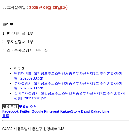
2. 효력발생일 :
2025년 09월 30일(화)
※
첨부
1.
변경대비표
1
부
.
2.
투자설명서
1
부
.
3.
간이투자설명서
1
부
.
끝.
첨부
3
변경대비표_웰컴공모주코스닥벤처증권투자신탁제3호[주식혼합-파생
형]_20250930.pdf
투자설명서_웰컴공모주코스닥벤처증권투자신탁제3호[주식혼합-파생
형]_20250930.pdf
간이투자설명서_웰컴공모주코스닥벤처증권투자신탁제3호[주식혼합-파
생형]_20250930.pdf
0
추천
0
비추천
Facebook
Twitter
Google
Pinterest
KakaoStory
Band
Kakao
Line
목록
04382 서울특별시 용산구 한강대로 148