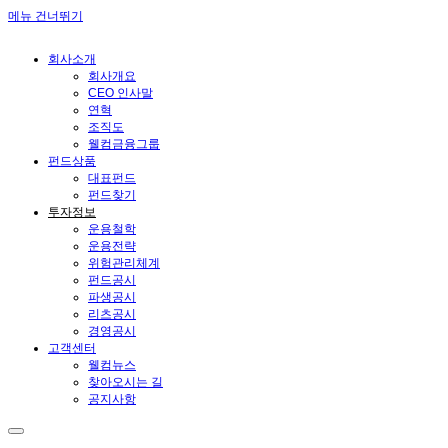
메뉴 건너뛰기
회사소개
회사개요
CEO 인사말
연혁
조직도
웰컴금융그룹
펀드상품
대표펀드
펀드찾기
투자정보
운용철학
운용전략
위험관리체계
펀드공시
파생공시
리츠공시
경영공시
고객센터
웰컴뉴스
찾아오시는 길
공지사항