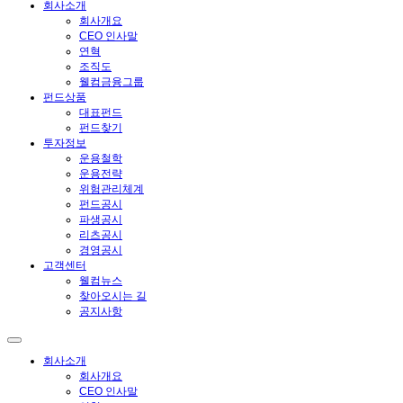
회사소개
회사개요
CEO 인사말
연혁
조직도
웰컴금융그룹
펀드상품
대표펀드
펀드찾기
투자정보
운용철학
운용전략
위험관리체계
펀드공시
파생공시
리츠공시
경영공시
고객센터
웰컴뉴스
찾아오시는 길
공지사항
회사소개
회사개요
CEO 인사말