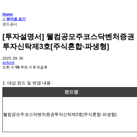
Home
✔
뷰어로 보기
펀드공시
[투자설명서] 웰컴공모주코스닥벤처증권
투자신탁제3호[주식혼합-파생형]
2025. 09. 30
wcfund
조회 수
59
추천 수
0
댓글
0
1. 대상 펀드 및 변경 내용 :
펀드명
웰컴공모주코스닥벤처증권투자신탁제
3
호
[
주식혼합
-
파생형
]