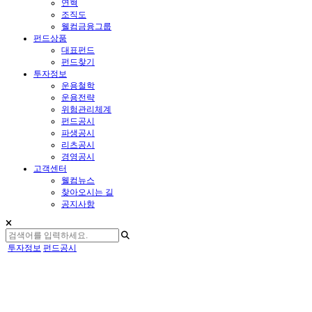
연혁
조직도
웰컴금융그룹
펀드상품
대표펀드
펀드찾기
투자정보
운용철학
운용전략
위험관리체계
펀드공시
파생공시
리츠공시
경영공시
고객센터
웰컴뉴스
찾아오시는 길
공지사항
투자정보
펀드공시